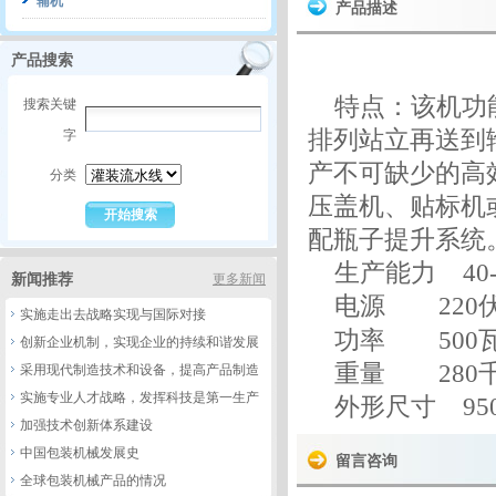
辅机
产品描述
产品搜索
特点：该机功
搜索关键
字
排列站立再送到
产不可缺少的高
分类
压盖机、贴标机
配瓶子提升系统
生产能力
40
新闻推荐
更多新闻
电源
220
实施走出去战略实现与国际对接
功率
500
创新企业机制，实现企业的持续和谐发展
重量
280
采用现代制造技术和设备，提高产品制造
过程的自动化、智能化和信息化水平
实施专业人才战略，发挥科技是第一生产
外形尺寸
95
力的作用
加强技术创新体系建设
中国包装机械发展史
留言咨询
全球包装机械产品的情况